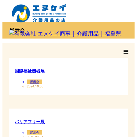
展示会
m
国際福祉機器展
展示会
2024.10.03
バリアフリー展
展示会